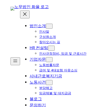
콘
텐
츠
로
법인소개
바
인사말
로
구성원소개
가
찾아오시는 길
HR 컨설팅
기
인사규정정비, 임금 및 근로시간
기업자문
노동법률자문
급여 및 4대보험 아웃소싱
사내근로복지기금
노동사건
부당해고
임금체불 및 대지급금
블로그
문의하기